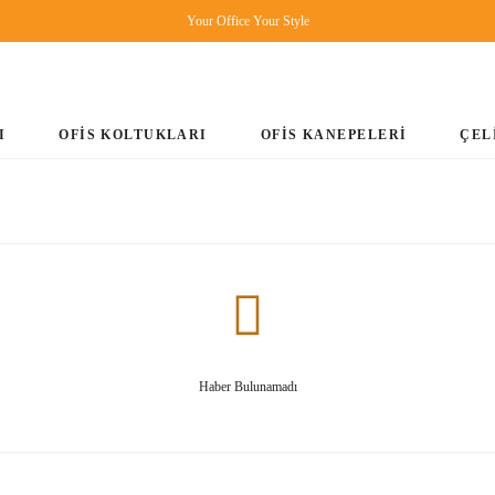
Your Office Your Style
I
OFİS KOLTUKLARI
OFİS KANEPELERİ
ÇEL
Haber Bulunamadı