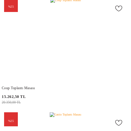
%25
Coup Toplantı Masası
15.262,50 TL
20.350,00 TL
%25