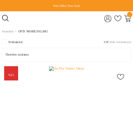
Your Office Your Style
Anasayfa
OFİS MOBİLYALARI
Stoktakiler
119
ürün listeleniyor
%25