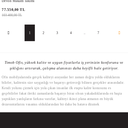
Devon Makam Takımı
77.550,00 TL
103.400,00 TL
1
2
3
4
..
7
Timob Ofis, yüksek kalite ve uygun fiyatlarla iş yerinizin konforunu ve
şıklığını artırarak, çalışma alanınızı daha keyifli hale getiriyor.
Ofis mobilyalarında gerçek kaliteyi arayanlar her zaman doğru yolda olduklarını
bilirler, kalitenin size saygınlığı ve başarıyı getireceği bilinen gerçekler arasındadır.
Kendi yolunu çizmek için yola çıkan insanlar ilk etapta kalite konusunu es
geçebilirler fakat ileriki zamanlarda başarıyı biraz olsun yakaladıklarında en başta
yaptıkları yanlışların farkına varırlar, kaliteyi ikinci plana atmanın en büyük
dezavantajlarını yaşamış olduklarından bir daha bu hataya düşmek
istemeyeceklerdir. Ofis mobilyalarında kalite demek, kullanılan malzemelerin
gerçekten uzun yıllar dayanabilmesi ile ilişkilidir. Kimse nedensiz mobilyalarını
değiştirmek istemez, bunun altında yatan sebepler vardır bunlardan en başta gelen
kalitesiz büro mobilyalarının zamanla kullanılmaz hale gelmiş olmalarıdır. İkinci en