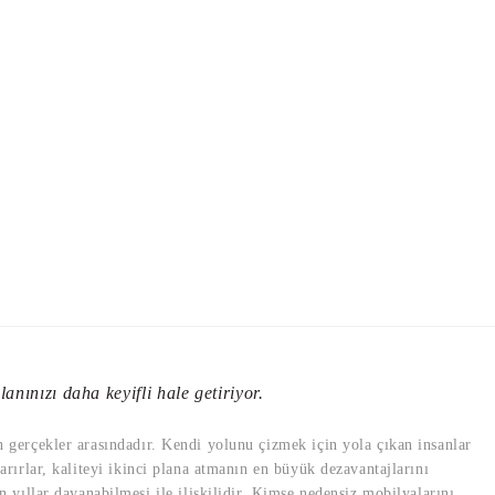
Eden Derili Şef Koltuğu
anınızı daha keyifli hale getiriyor.
10.120,00 TL
en gerçekler arasındadır. Kendi yolunu çizmek için yola çıkan insanlar
ğu
varırlar, kaliteyi ikinci plana atmanın en büyük dezavantajlarını
yıllar dayanabilmesi ile ilişkilidir. Kimse nedensiz mobilyalarını