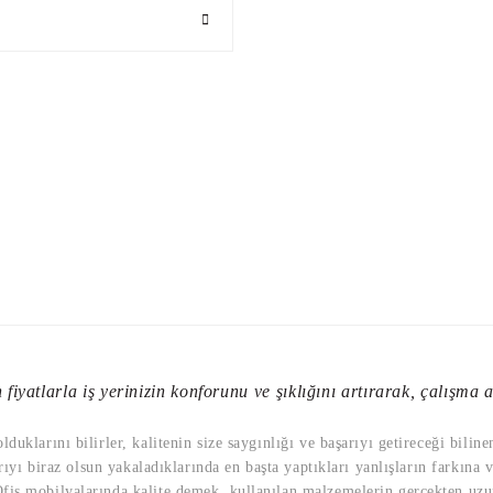
fiyatlarla iş yerinizin konforunu ve şıklığını artırarak, çalışma al
rili U Ayak Misafir Koltuğu
uklarını bilirler, kalitenin size saygınlığı ve başarıyı getireceği bilin
Eden Derili Yıldız Ayak Misafir Koltu
rıyı biraz olsun yakaladıklarında en başta yaptıkları yanlışların farkına 
,00 TL
is mobilyalarında kalite demek, kullanılan malzemelerin gerçekten uzun 