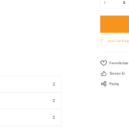
Aynı Gün Karg
Tavsiye Et
Paylaş