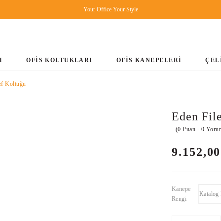
Your Office Your Style
I
OFİS KOLTUKLARI
OFİS KANEPELERİ
ÇEL
ef Koltuğu
Eden File
(0 Puan - 0 Yoru
9.152,0
Kanepe
Katalog
Rengi