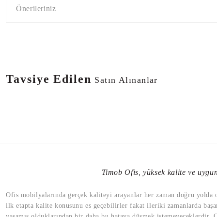
Önerileriniz
Tavsiye Edilen
Satın Alınanlar
Eden Fileli Müdür Koltuğu
Timob Ofis, yüksek kalite ve uygun 
Eden Derili Müdür Koltuğu
Eden De
8.590,00 TL
10.417,00 TL
Ofis mobilyalarında gerçek kaliteyi arayanlar her zaman doğru yolda old
ilk etapta kalite konusunu es geçebilirler fakat ileriki zamanlarda başa
9.471
yaşamış olduklarından bir daha bu hataya düşmek istemeyeceklerdir. Of