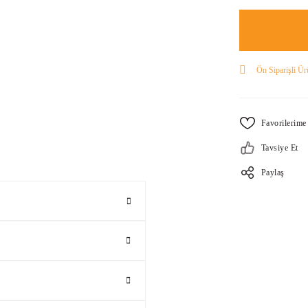
Ön Siparişli Ür
Tavsiye Et
Paylaş