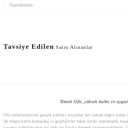
Önerileriniz
Tavsiye Edilen
Satın Alınanlar
%25
%25
Timob Ofis, yüksek kalite ve uygun 
Eleganz 2 li Bekleme Koltuğu
Eleganz 3 lü Bekleme Koltuğu
Ofis mobilyalarında gerçek kaliteyi arayanlar her zaman doğru yolda old
21.450,00 TL
28.600,00 TL
23.925,00 TL
31.900,00 TL
ilk etapta kalite konusunu es geçebilirler fakat ileriki zamanlarda başa
yaşamış olduklarından bir daha bu hataya düşmek istemeyeceklerdir. Of