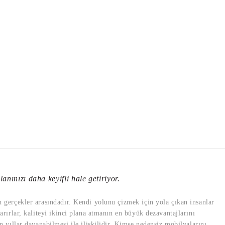
anınızı daha keyifli hale getiriyor.
en gerçekler arasındadır. Kendi yolunu çizmek için yola çıkan insanlar
varırlar, kaliteyi ikinci plana atmanın en büyük dezavantajlarını
yıllar dayanabilmesi ile ilişkilidir. Kimse nedensiz mobilyalarını