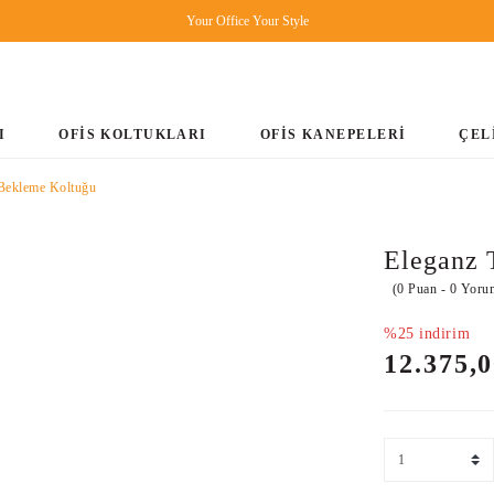
Your Office Your Style
I
OFİS KOLTUKLARI
OFİS KANEPELERİ
ÇEL
 Bekleme Koltuğu
Eleganz 
(0 Puan - 0 Yoru
%25 indirim
12.375,