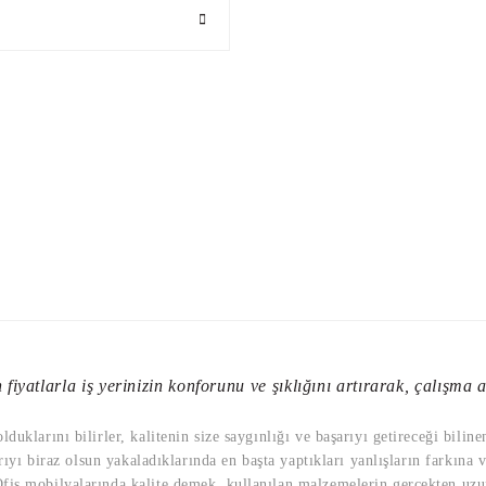
fiyatlarla iş yerinizin konforunu ve şıklığını artırarak, çalışma al
uklarını bilirler, kalitenin size saygınlığı ve başarıyı getireceği bilin
rıyı biraz olsun yakaladıklarında en başta yaptıkları yanlışların farkına 
is mobilyalarında kalite demek, kullanılan malzemelerin gerçekten uzun 