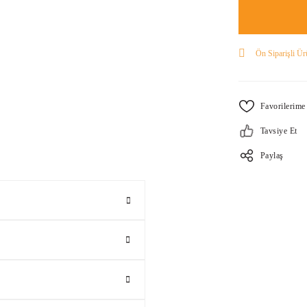
Ön Siparişli Ür
Tavsiye Et
Paylaş