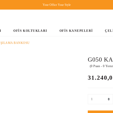
Your Office Your Style
I
OFİS KOLTUKLARI
OFİS KANEPELERİ
ÇEL
RŞILAMA BANKOSU
G050 K
(0 Puan - 0 Yoru
31.240,