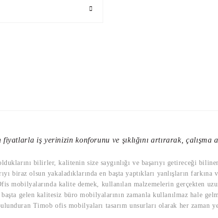
fiyatlarla iş yerinizin konforunu ve şıklığını artırarak, çalışma al
uklarını bilirler, kalitenin size saygınlığı ve başarıyı getireceği bilin
rıyı biraz olsun yakaladıklarında en başta yaptıkları yanlışların farkına 
is mobilyalarında kalite demek, kullanılan malzemelerin gerçekten uzun 
başta gelen kalitesiz büro mobilyalarının zamanla kullanılmaz hale gelmi
lunduran Timob ofis mobilyaları tasarım unsurları olarak her zaman yeni