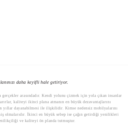
anınızı daha keyifli hale getiriyor.
en gerçekler arasındadır. Kendi yolunu çizmek için yola çıkan insanlar
varırlar, kaliteyi ikinci plana atmanın en büyük dezavantajlarını
yıllar dayanabilmesi ile ilişkilidir. Kimse nedensiz mobilyalarını
ş olmalarıdır. İkinci en büyük sebep ise çağın getirdiği yenilikleri
likçiliği ve kaliteyi ön planda tutmuştur.