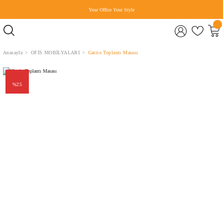
Your Office Your Style
Anasayfa
OFİS MOBİLYALARI
Gatrio Toplantı Masası
%25