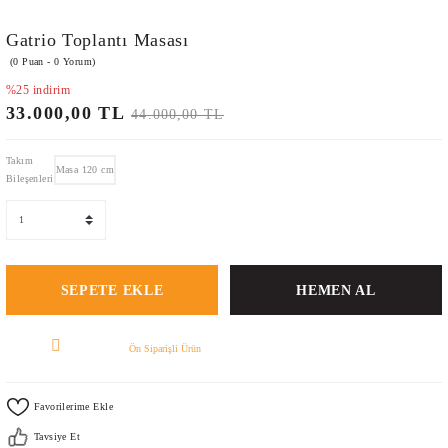
Gatrio Toplantı Masası
(0 Puan - 0 Yorum)
%25 indirim
33.000,00 TL
44.000,00 TL
Takım
Masa 120 cm
Bileşenleri
SEPETE EKLE
HEMEN AL
Ön Siparişli Ürün
Tavsiye Et