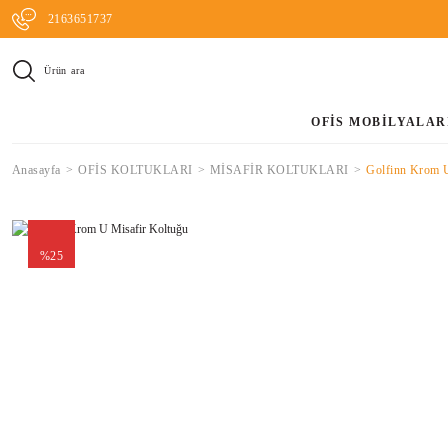
2163651737
Ürün ara
OFİS MOBİLYALAR
Anasayfa
OFİS KOLTUKLARI
MİSAFİR KOLTUKLARI
Golfinn Krom U
%25