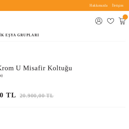
Hakkımızda
İletişim
İK EŞYA GRUPLARI
Krom U Misafir Koltuğu
m)
00 TL
20.900,00 TL