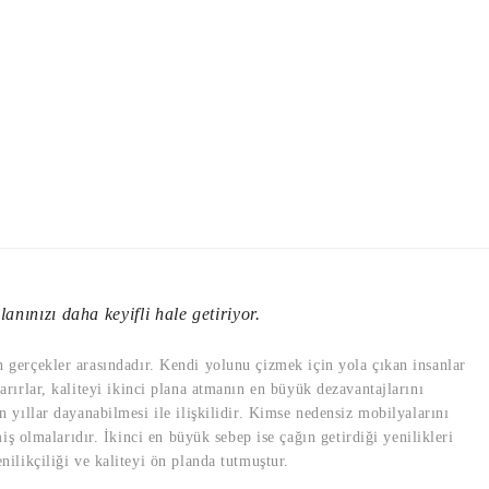
anınızı daha keyifli hale getiriyor.
en gerçekler arasındadır. Kendi yolunu çizmek için yola çıkan insanlar
varırlar, kaliteyi ikinci plana atmanın en büyük dezavantajlarını
yıllar dayanabilmesi ile ilişkilidir. Kimse nedensiz mobilyalarını
ş olmalarıdır. İkinci en büyük sebep ise çağın getirdiği yenilikleri
likçiliği ve kaliteyi ön planda tutmuştur.