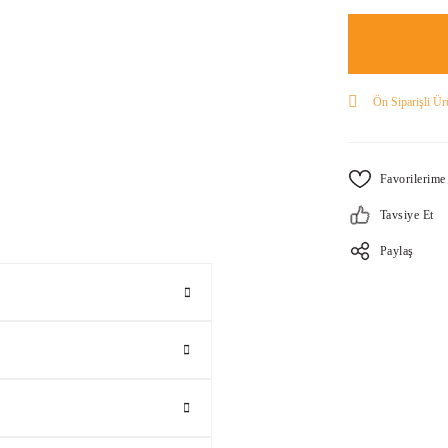
Ön Siparişli Ür
Tavsiye Et
Paylaş