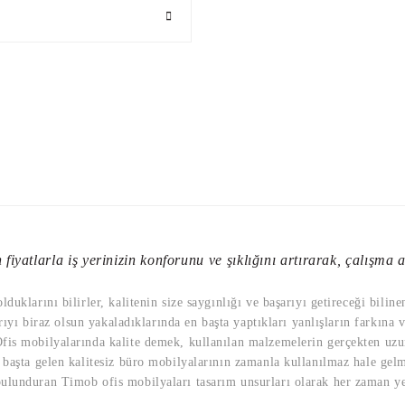
fiyatlarla iş yerinizin konforunu ve şıklığını artırarak, çalışma al
uklarını bilirler, kalitenin size saygınlığı ve başarıyı getireceği bilin
rıyı biraz olsun yakaladıklarında en başta yaptıkları yanlışların farkına 
is mobilyalarında kalite demek, kullanılan malzemelerin gerçekten uzun 
başta gelen kalitesiz büro mobilyalarının zamanla kullanılmaz hale gelmi
lunduran Timob ofis mobilyaları tasarım unsurları olarak her zaman yeni