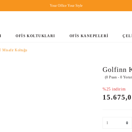
Your Office Your Style
I
OFİS KOLTUKLARI
OFİS KANEPELERİ
ÇEL
 Misafir Koltuğu
Golfinn 
(0 Puan - 0 Yoru
%25 indirim
15.675,