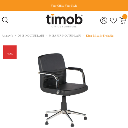
Your Office Your Style
Anasayfa
OFİS KOLTUKLARI
MİSAFİR KOLTUKLARI
King Misafir Koltuğu
%25