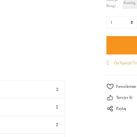
Katalog
Rengi
Ön Siparişli Ür
Tavsiye Et
Paylaş