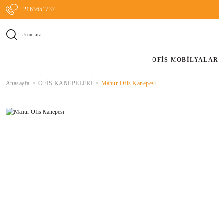
2163651737
Ürün ara
OFİS MOBİLYALAR
Anasayfa
OFİS KANEPELERİ
Mahur Ofis Kanepesi