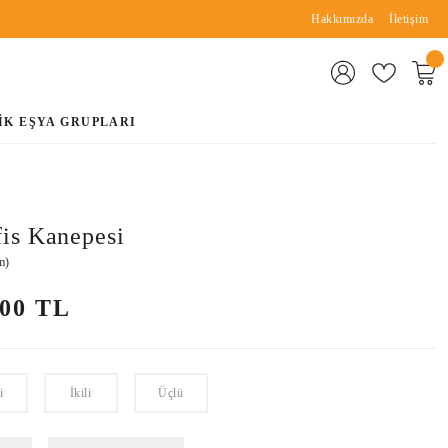
Hakkımızda
İletişim
İK EŞYA GRUPLARI
is Kanepesi
m)
,00 TL
i
İkili
Üçlü