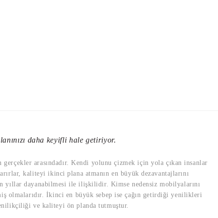
anınızı daha keyifli hale getiriyor.
en gerçekler arasındadır. Kendi yolunu çizmek için yola çıkan insanlar
varırlar, kaliteyi ikinci plana atmanın en büyük dezavantajlarını
yıllar dayanabilmesi ile ilişkilidir. Kimse nedensiz mobilyalarını
ş olmalarıdır. İkinci en büyük sebep ise çağın getirdiği yenilikleri
likçiliği ve kaliteyi ön planda tutmuştur.