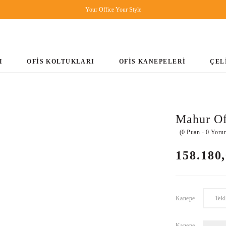
Your Office Your Style
I
OFİS KOLTUKLARI
OFİS KANEPELERİ
ÇEL
Mahur Of
(0 Puan - 0 Yoru
158.180
Kanepe
Tekl
Kanepe