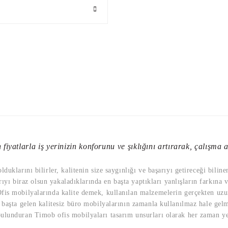
fiyatlarla iş yerinizin konforunu ve şıklığını artırarak, çalışma al
uklarını bilirler, kalitenin size saygınlığı ve başarıyı getireceği bilin
rıyı biraz olsun yakaladıklarında en başta yaptıkları yanlışların farkına 
is mobilyalarında kalite demek, kullanılan malzemelerin gerçekten uzun 
başta gelen kalitesiz büro mobilyalarının zamanla kullanılmaz hale gelmi
lunduran Timob ofis mobilyaları tasarım unsurları olarak her zaman yeni