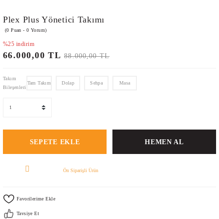
Plex Plus Yönetici Takımı
(0 Puan - 0 Yorum)
%25 indirim
66.000,00 TL
88.000,00 TL
Takım
Tam Takım
Dolap
Sehpa
Masa
Bileşenleri
SEPETE EKLE
HEMEN AL
Ön Siparişli Ürün
Tavsiye Et