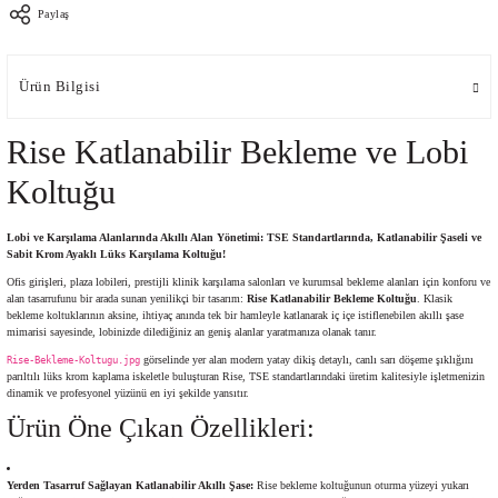
Paylaş
Ürün Bilgisi
Rise Katlanabilir Bekleme ve Lobi
Koltuğu
Lobi ve Karşılama Alanlarında Akıllı Alan Yönetimi: TSE Standartlarında, Katlanabilir Şaseli ve
Sabit Krom Ayaklı Lüks Karşılama Koltuğu!
Ofis girişleri, plaza lobileri, prestijli klinik karşılama salonları ve kurumsal bekleme alanları için konforu ve
alan tasarrufunu bir arada sunan yenilikçi bir tasarım:
Rise Katlanabilir Bekleme Koltuğu
. Klasik
bekleme koltuklarının aksine, ihtiyaç anında tek bir hamleyle katlanarak iç içe istiflenebilen akıllı şase
mimarisi sayesinde, lobinizde dilediğiniz an geniş alanlar yaratmanıza olanak tanır.
görselinde yer alan modern yatay dikiş detaylı, canlı sarı döşeme şıklığını
Rise-Bekleme-Koltugu.jpg
parıltılı lüks krom kaplama iskeletle buluşturan Rise, TSE standartlarındaki üretim kalitesiyle işletmenizin
dinamik ve profesyonel yüzünü en iyi şekilde yansıtır.
Ürün Öne Çıkan Özellikleri:
Yerden Tasarruf Sağlayan Katlanabilir Akıllı Şase:
Rise bekleme koltuğunun oturma yüzeyi yukarı