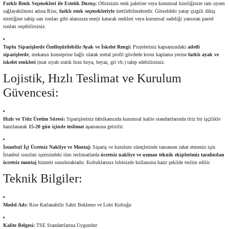
Farklı Renk Seçenekleri ile Estetik Duruş:
Ofisinizin renk paletine veya kurumsal kimliğinize tam uyum
sağlayabilmesi adına Rise,
farklı renk seçenekleriyle
üretilebilmektedir. Görseldeki yatay çizgili dikiş
estetiğine sahip sarı tonları gibi alanınıza enerji katacak renkleri veya kurumsal sadeliği yansıtan pastel
tonları seçebilirsiniz.
Toplu Siparişlerde Özelleştirilebilir Ayak ve İskelet Rengi:
Projeleriniz kapsamındaki
adetli
siparişlerde
, mekanın konseptine bağlı olarak metal profil gövdede krom kaplama yerine
farklı ayak ve
iskelet renkleri
(mat siyah statik fırın boya, beyaz, gri vb.) talep edebilirsiniz.
Lojistik, Hızlı Teslimat ve Kurulum
Güvencesi:
Hızlı ve Titiz Üretim Süresi:
Siparişleriniz fabrikamızda kurumsal kalite standartlarında titiz bir işçilikle
hazırlanarak
15-20 gün içinde teslimat
aşamasına getirilir.
İstanbul İçi Ücretsiz Nakliye ve Montaj:
Sipariş ve kurulum süreçlerinde tamamen rahat etmeniz için
İstanbul sınırları içerisindeki tüm teslimatlarda
ücretsiz nakliye ve uzman teknik ekiplerimiz tarafından
ücretsiz montaj
hizmeti sunulmaktadır. Koltuklarınız lobinizde kullanıma hazır şekilde teslim edilir.
Teknik Bilgiler:
Model Adı:
Rise Katlanabilir Sabit Bekleme ve Lobi Koltuğu
Kalite Belgesi:
TSE Standartlarına Uygundur