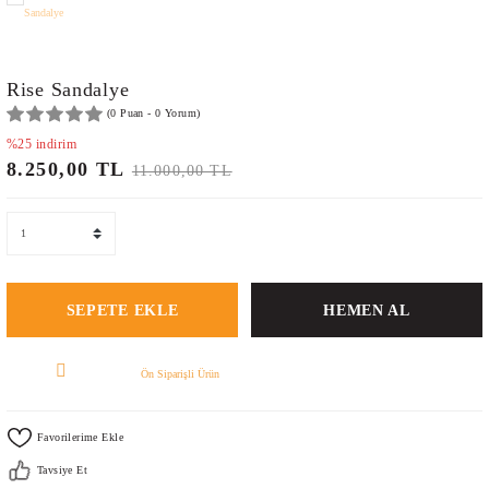
NKOLARI
TUKLARI
LERİ VE TABURELER
Rise Sandalye
(0 Puan - 0 Yorum)
LARI
%25 indirim
8.250,00 TL
11.000,00 TL
SEPETE EKLE
HEMEN AL
Ön Siparişli Ürün
Tavsiye Et