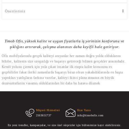
Önerileriniz
Timob Ofis, yüksek kalite ve uygun fiyatlarla iş yerinizin konforunu ve
şıklığını artırarak, çalışma alanınızı daha keyifli hale getiriyor.
Ofis mobilyalarında gerçek kaliteyi arayanlar her zaman doğru yolda olduklarını
bilirler, kalitenin size saygınlığı ve başarıyı getireceği bilinen gerçekler arasındadır.
Kendi yolunu çizmek için yola çıkan insanlar ilk etapta kalite konusunu es
geçebilirler fakat ileriki zamanlarda başarıyı biraz olsun yakaladıklarında en başta
yaptıkları yanlışların farkına varırlar, kaliteyi ikinci plana atmanın en büyük
dezavantajlarını yaşamış olduklarından bir daha bu hataya düşmek
istemeyeceklerdir. Ofis mobilyalarında kalite demek, kullanılan malzemelerin
gerçekten uzun yıllar dayanabilmesi ile ilişkilidir. Kimse nedensiz mobilyalarını
değiştirmek istemez, bunun altında yatan sebepler vardır bunlardan en başta gelen
kalitesiz büro mobilyalarının zamanla kullanılmaz hale gelmiş olmalarıdır. İkinci en
büyük sebep ise çağın getirdiği yenilikleri karşılayamamış olmasıdır. Bu iki kavramı
Müşteri Hizmetleri
Bize Yazın
2163651737
info@timobofis.com
tam anlamı ile bünyesinde bulunduran Timob ofis mobilyaları tasarım unsurları
olarak her zaman yenilikçiliği ve kaliteyi ön planda tutmuştur.
En yeni trendler, kampanyalar, ve size özel sürprizler için bültenimize kayıt olabilirsiniz.