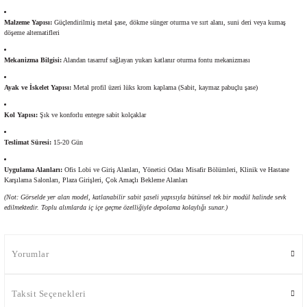
Malzeme Yapısı:
Güçlendirilmiş metal şase, dökme sünger oturma ve sırt alanı, suni deri veya kumaş
döşeme alternatifleri
Mekanizma Bilgisi:
Alandan tasarruf sağlayan yukarı katlanır oturma fontu mekanizması
Ayak ve İskelet Yapısı:
Metal profil üzeri lüks krom kaplama (Sabit, kaymaz pabuçlu şase)
Kol Yapısı:
Şık ve konforlu entegre sabit kolçaklar
Teslimat Süresi:
15-20 Gün
Uygulama Alanları:
Ofis Lobi ve Giriş Alanları, Yönetici Odası Misafir Bölümleri, Klinik ve Hastane
Karşılama Salonları, Plaza Girişleri, Çok Amaçlı Bekleme Alanları
(Not: Görselde yer alan model, katlanabilir sabit şaseli yapısıyla bütünsel tek bir modül halinde sevk
edilmektedir. Toplu alımlarda iç içe geçme özelliğiyle depolama kolaylığı sunar.)
Yorumlar
Taksit Seçenekleri