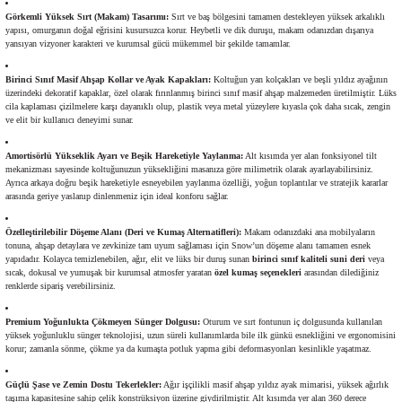
Görkemli Yüksek Sırt (Makam) Tasarımı:
Sırt ve baş bölgesini tamamen destekleyen yüksek arkalıklı
yapısı, omurganın doğal eğrisini kusursuzca korur. Heybetli ve dik duruşu, makam odanızdan dışarıya
yansıyan vizyoner karakteri ve kurumsal gücü mükemmel bir şekilde tamamlar.
Birinci Sınıf Masif Ahşap Kollar ve Ayak Kapakları:
Koltuğun yan kolçakları ve beşli yıldız ayağının
üzerindeki dekoratif kapaklar, özel olarak fırınlanmış birinci sınıf masif ahşap malzemeden üretilmiştir. Lüks
cila kaplaması çizilmelere karşı dayanıklı olup, plastik veya metal yüzeylere kıyasla çok daha sıcak, zengin
ve elit bir kullanıcı deneyimi sunar.
Amortisörlü Yükseklik Ayarı ve Beşik Hareketiyle Yaylanma:
Alt kısımda yer alan fonksiyonel tilt
mekanizması sayesinde koltuğunuzun yüksekliğini masanıza göre milimetrik olarak ayarlayabilirsiniz.
Ayrıca arkaya doğru beşik hareketiyle esneyebilen yaylanma özelliği, yoğun toplantılar ve stratejik kararlar
arasında geriye yaslanıp dinlenmeniz için ideal konforu sağlar.
Özelleştirilebilir Döşeme Alanı (Deri ve Kumaş Alternatifleri):
Makam odanızdaki ana mobilyaların
tonuna, ahşap detaylara ve zevkinize tam uyum sağlaması için Snow’un döşeme alanı tamamen esnek
yapıdadır. Kolayca temizlenebilen, ağır, elit ve lüks bir duruş sunan
birinci sınıf kaliteli suni deri
veya
sıcak, dokusal ve yumuşak bir kurumsal atmosfer yaratan
özel kumaş seçenekleri
arasından dilediğiniz
renklerde sipariş verebilirsiniz.
Premium Yoğunlukta Çökmeyen Sünger Dolgusu:
Oturum ve sırt fontunun iç dolgusunda kullanılan
yüksek yoğunluklu sünger teknolojisi, uzun süreli kullanımlarda bile ilk günkü esnekliğini ve ergonomisini
korur; zamanla sönme, çökme ya da kumaşta potluk yapma gibi deformasyonları kesinlikle yaşatmaz.
Güçlü Şase ve Zemin Dostu Tekerlekler:
Ağır işçilikli masif ahşap yıldız ayak mimarisi, yüksek ağırlık
taşıma kapasitesine sahip çelik konstrüksiyon üzerine giydirilmiştir. Alt kısımda yer alan 360 derece