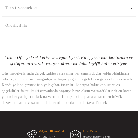
Taksit Seçenekleri
Önerileriniz
Timob Ofis, yüksek kalite ve uygun fiyatlarla iş yerinizin konforunu ve
şıklığını artırarak, çalışma alanınızı daha keyifli hale getiriyor.
Ofis mobilyalarında gerçek kaliteyi arayanlar her zaman doğru yolda olduklarını
bilirler, kalitenin size saygınlığı ve başarıyı getireceği bilinen gerçekler arasındadır.
Kendi yolunu çizmek için yola çıkan insanlar ilk etapta kalite konusunu es
geçebilirler fakat ileriki zamanlarda başarıyı biraz olsun yakaladıklarında en başta
yaptıkları yanlışların farkına varırlar, kaliteyi ikinci plana atmanın en büyük
dezavantajlarını yaşamış olduklarından bir daha bu hataya düşmek
istemeyeceklerdir. Ofis mobilyalarında kalite demek, kullanılan malzemelerin
gerçekten uzun yıllar dayanabilmesi ile ilişkilidir. Kimse nedensiz mobilyalarını
değiştirmek istemez, bunun altında yatan sebepler vardır bunlardan en başta gelen
kalitesiz büro mobilyalarının zamanla kullanılmaz hale gelmiş olmalarıdır. İkinci en
büyük sebep ise çağın getirdiği yenilikleri karşılayamamış olmasıdır. Bu iki kavramı
Müşteri Hizmetleri
Bize Yazın
2163651737
info@timobofis.com
tam anlamı ile bünyesinde bulunduran Timob ofis mobilyaları tasarım unsurları