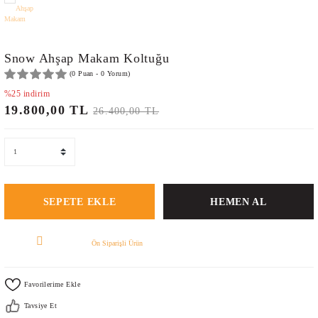
NKOLARI
TUKLARI
LERİ VE TABURELER
Snow Ahşap Makam Koltuğu
(0 Puan - 0 Yorum)
LARI
%25 indirim
19.800,00 TL
26.400,00 TL
SEPETE EKLE
HEMEN AL
Ön Siparişli Ürün
Tavsiye Et