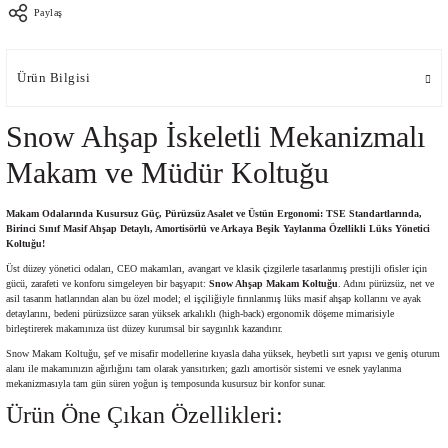
Paylaş
Ürün Bilgisi
Snow Ahşap İskeletli Mekanizmalı
Makam ve Müdür Koltuğu
Makam Odalarında Kusursuz Güç, Pürüzsüz Asalet ve Üstün Ergonomi: TSE Standartlarında,
Birinci Sınıf Masif Ahşap Detaylı, Amortisörlü ve Arkaya Beşik Yaylanma Özellikli Lüks Yönetici
Koltuğu!
Üst düzey yönetici odaları, CEO makamları, avangart ve klasik çizgilerle tasarlanmış prestijli ofisler için
gücü, zarafeti ve konforu simgeleyen bir başyapıt:
Snow Ahşap Makam Koltuğu
. Adını pürüzsüz, net ve
asil tasarım hatlarından alan bu özel model; el işçiliğiyle fırınlanmış lüks masif ahşap kollarını ve ayak
detaylarını, bedeni pürüzsüzce saran yüksek arkalıklı (high-back) ergonomik döşeme mimarisiyle
birleştirerek makamınıza üst düzey kurumsal bir saygınlık kazandırır.
Snow Makam Koltuğu, şef ve misafir modellerine kıyasla daha yüksek, heybetli sırt yapısı ve geniş oturum
alanı ile makamınızın ağırlığını tam olarak yansıtırken; gazlı amortisör sistemi ve esnek yaylanma
mekanizmasıyla tam gün süren yoğun iş temposunda kusursuz bir konfor sunar.
Ürün Öne Çıkan Özellikleri: