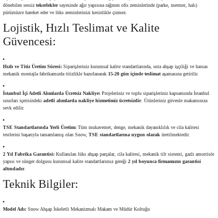
dönebilen sessiz
tekerlekler
sayesinde ağır yapısına rağmen ofis zeminlerinde (parke, mermer, halı)
pürüzsüzce hareket eder ve lüks zeminlerinizi kesinlikle çizmez.
Lojistik, Hızlı Teslimat ve Kalite
Güvencesi:
Hızlı ve Titiz Üretim Süresi:
Siparişleriniz kurumsal kalite standartlarında, usta ahşap işçiliği ve hassas
mekanik montajla fabrikamızda titizlikle hazırlanarak
15-20 gün içinde teslimat
aşamasına getirilir.
İstanbul İçi Adetli Alımlarda Ücretsiz Nakliye:
Projeleriniz ve toplu siparişleriniz kapsamında İstanbul
sınırları içerisindeki
adetli alımlarda nakliye hizmetimiz ücretsizdir
. Ürünleriniz güvenle makamınıza
sevk edilir.
TSE Standartlarında Yerli Üretim:
Tüm mukavemet, denge, mekanik dayanıklılık ve cila kalitesi
testlerini başarıyla tamamlamış olan Snow,
TSE standartlarına uygun olarak
üretilmektedir.
2 Yıl Fabrika Garantisi:
Kullanılan lüks ahşap parçalar, cila kalitesi, mekanik tilt sistemi, gazlı amortisör
yapısı ve sünger dolgusu kurumsal kalite standartlarımız gereği
2 yıl boyunca firmamızın garantisi
altındadır
.
Teknik Bilgiler:
Model Adı:
Snow Ahşap İskeletli Mekanizmalı Makam ve Müdür Koltuğu