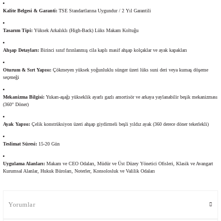
Kalite Belgesi & Garanti:
TSE Standartlarına Uygundur / 2 Yıl Garantili
Tasarım Tipi:
Yüksek Arkalıklı (High-Back) Lüks Makam Koltuğu
Ahşap Detayları:
Birinci sınıf fırınlanmış cila kaplı masif ahşap kolçaklar ve ayak kapakları
Oturum & Sırt Yapısı:
Çökmeyen yüksek yoğunluklu sünger üzeri lüks suni deri veya kumaş döşeme
seçeneği
Mekanizma Bilgisi:
Yukarı-aşağı yükseklik ayarlı gazlı amortisör ve arkaya yaylanabilir beşik mekanizması
(360° Döner)
Ayak Yapısı:
Çelik konstrüksiyon üzeri ahşap giydirmeli beşli yıldız ayak (360 derece döner tekerlekli)
Teslimat Süresi:
15-20 Gün
Uygulama Alanları:
Makam ve CEO Odaları, Müdür ve Üst Düzey Yönetici Ofisleri, Klasik ve Avangart
Kurumsal Alanlar, Hukuk Büroları, Noterler, Konsolosluk ve Valilik Odaları
Yorumlar