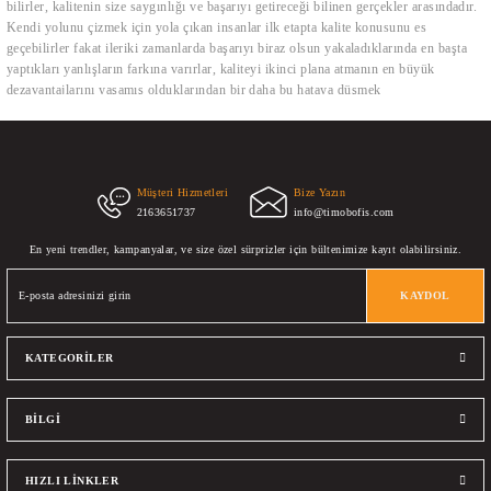
bilirler, kalitenin size saygınlığı ve başarıyı getireceği bilinen gerçekler arasındadır.
Kendi yolunu çizmek için yola çıkan insanlar ilk etapta kalite konusunu es
geçebilirler fakat ileriki zamanlarda başarıyı biraz olsun yakaladıklarında en başta
yaptıkları yanlışların farkına varırlar, kaliteyi ikinci plana atmanın en büyük
dezavantajlarını yaşamış olduklarından bir daha bu hataya düşmek
istemeyeceklerdir. Ofis mobilyalarında kalite demek, kullanılan malzemelerin
gerçekten uzun yıllar dayanabilmesi ile ilişkilidir. Kimse nedensiz mobilyalarını
değiştirmek istemez, bunun altında yatan sebepler vardır bunlardan en başta gelen
kalitesiz büro mobilyalarının zamanla kullanılmaz hale gelmiş olmalarıdır. İkinci en
büyük sebep ise çağın getirdiği yenilikleri karşılayamamış olmasıdır. Bu iki kavramı
Müşteri Hizmetleri
Bize Yazın
2163651737
info@timobofis.com
tam anlamı ile bünyesinde bulunduran Timob ofis mobilyaları tasarım unsurları
olarak her zaman yenilikçiliği ve kaliteyi ön planda tutmuştur.
En yeni trendler, kampanyalar, ve size özel sürprizler için bültenimize kayıt olabilirsiniz.
Ofis Koltuklarında Geri Dönüşüm Timob ofis mobilyaları olarak ürettiğimiz
KAYDOL
koltukların hammaddelerini her zaman geri dönüşüme uygun materyallerden
seçmeye gayret etmekteyiz. Bu kendi doğamız ve insan sağlığına verdiğimiz önemin
en büyük göstergesidir. Bir örnek vermemiz gerekirse; Satın aldığınız makam
KATEGORİLER
koltuklarının hiçbirinde gerçek hayvan derisi kullanmıyoruz, doğaya ve yaşama olan
saygımız bizi bu konuda durdurmaktadır, Fileli çalışma koltukların alt kapakları ve
sağlamlığın önemli olmadığı bölgelerindeki plastiklerini geri dönüşümden elde
BİLGİ
edilen hammaddeler ile üretmekteyiz, yönetici koltukları için kullanılan metal
aksamlar gene aynı şekilde geri dönüşüm metallerini kullanarak üretilmektedir.
HIZLI LİNKLER
In the other hand, we denounce with righteous indignation and dislike men who are