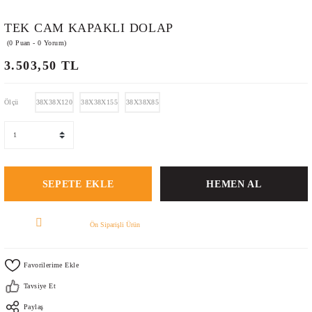
TEK CAM KAPAKLI DOLAP
(0 Puan - 0 Yorum)
3.503,50 TL
Ölçü
38X38X120
38X38X155
38X38X85
SEPETE EKLE
HEMEN AL
Ön Siparişli Ürün
Tavsiye Et
Paylaş